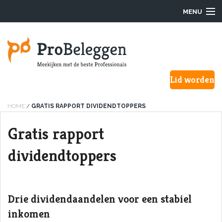
MENU
Login
Lid worden
Waarom ProBeleggen
Hoe werkt het?
HOME
/
GRATIS RAPPORT DIVIDENDTOPPERS
Gratis rapport
Onze Pro’s
dividendtoppers
Aanmelden
Over ons
Drie dividendaandelen voor een stabiel
F.A.Q.
inkomen